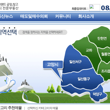
동산뉴스
매도및매수의뢰
커뮤니티
회사소개
고리 추천매물
선택하신 카테고리의 매물