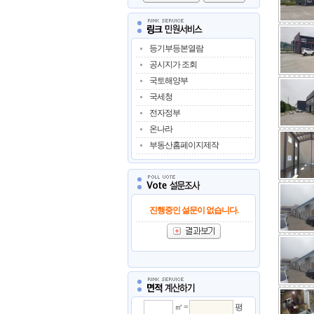
등기부등본열람
공시지가 조회
국토해양부
국세청
전자정부
온나라
부동산홈페이지제작
진행중인 설문이 없습니다.
㎡ =
평