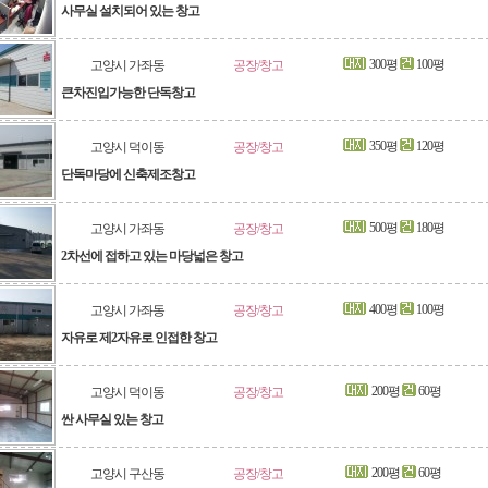
사무실 설치되어 있는 창고
300평
100평
고양시 가좌동
공장/창고
큰차진입가능한 단독창고
350평
120평
고양시 덕이동
공장/창고
단독마당에 신축제조창고
500평
180평
고양시 가좌동
공장/창고
2차선에 접하고 있는 마당넓은 창고
400평
100평
고양시 가좌동
공장/창고
자유로 제2자유로 인접한 창고
200평
60평
고양시 덕이동
공장/창고
싼 사무실 있는 창고
200평
60평
고양시 구산동
공장/창고