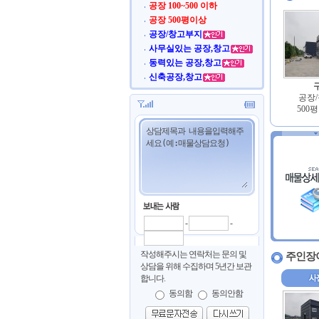
공장 100~500 이하
공장 500평이상
공장/창고부지
사무실있는 공장,창고
동력있는 공장,창고
신축공장,창고
공장/
500
-
-
작성해주시는 연락처는 문의 및
주인장
상담을 위해 수집하며 5년간 보관
합니다.
동의함
동의안함