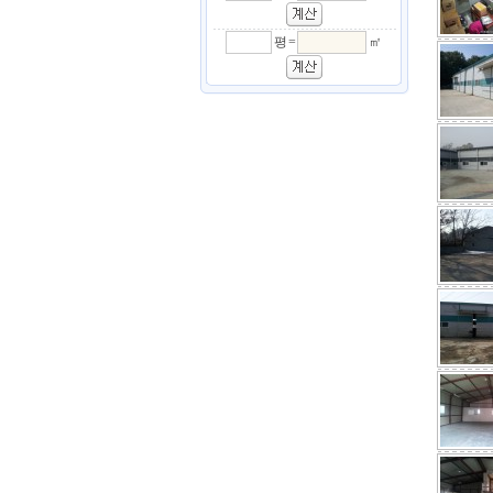
평 =
㎡