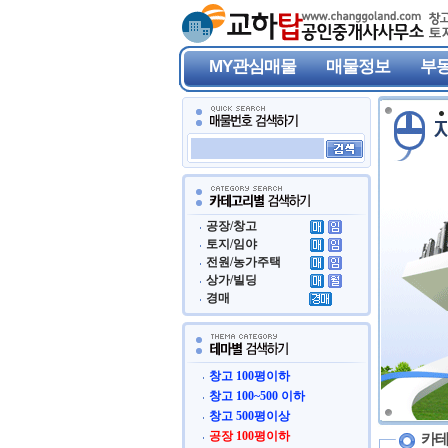
MY관심매물
매물정보
부
공장/창고
토지/임야
전원/농가주택
상가/빌딩
경매
창고 100평이하
창고 100~500 이하
창고 500평이상
공장 100평이하
카테