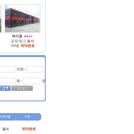
덕이동
공장/창고 월세
500평
계약완료
만원 ~
평 ~
평
월세
계약완료