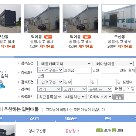
구산동
덕이동
덕이동
구산동
창고 월세
공장/창고 월세
공장/창고 월세
공장/창고 월세
평
계약완료
453평
계약완료
453평
계약완료
200평
계약완료
보증금
만원 ~
만원 월세
만원
평수
평 ~
평 실평수
이 추천하는 일반매물
고객님이 희망하는 모든 매물이 있습니다.
300평
60평
고양시 구산동
공장/창고