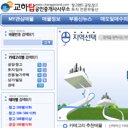
MY관심매물
매물정보
부동산뉴스
매도및매수의
공장/창고
토지/임야
전원/농가주택
상가/빌딩
경매
창고 100평이하
창고 100~500 이하
창고 500평이상
공장 100평이하
카테고리 추천매물
선택하신 카테