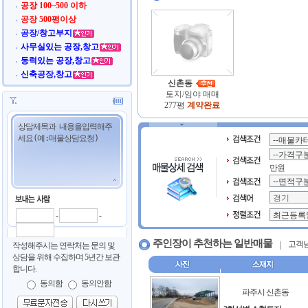
공장 100~500 이하
공장 500평이상
공장/창고부지
사무실있는 공장,창고
동력있는 공장,창고
신축공장,창고
신촌동
토지/임야 매매
277평
계약완료
만원
-
-
주인장이 추천하는 일반매물
고객님
작성해주시는 연락처는 문의 및
상담을 위해 수집하며 5년간 보관
합니다.
동의함
동의안함
파주시 신촌동