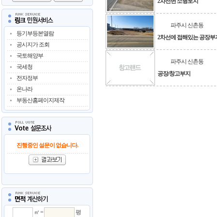
2차선변 소형토지
파주시 신촌동
등기부등본열람
2차선에 접해있는 공장부
공시지가 조회
국토해양부
파주시 신촌동
국세청
공장/창고부지
전자정부
온나라
부동산홈페이지제작
진행중인 설문이 없습니다.
㎡ =
평